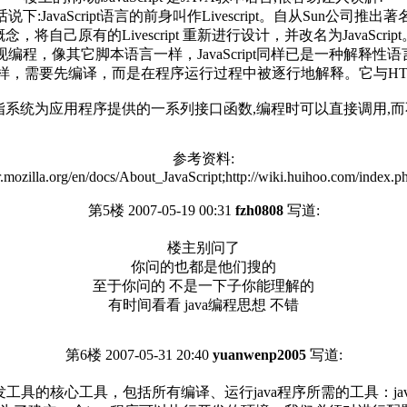
JavaScript里的话说下:JavaScript语言的前身叫作Livescript。自从S
概念，将自己原有的Livescript 重新进行设计，并改名为JavaScript
的方式实现编程，像其它脚本语言一样，JavaScript同样已是一种
语言一样，需要先编译，而是在程序运行过程中被逐行地解释。它与HT
ace),意为应用程序接口,泛指系统为应用程序提供的一系列接口函数,编程时可
参考资料:
r.mozilla.org/en/docs/About_JavaScript;http://wiki.huihoo.com/index.p
第5楼 2007-05-19 00:31
fzh0808
写道:
楼主别问了
你问的也都是他们搜的
至于你问的 不是一下子你能理解的
有时间看看 java编程思想 不错
第6楼 2007-05-31 20:40
yuanwenp2005
写道:
va开发工具的核心工具，包括所有编译、运行java程序所需的工具：j