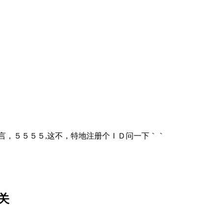
本语言，５５５５,这不，特地注册个ＩＤ问一下｀｀
关