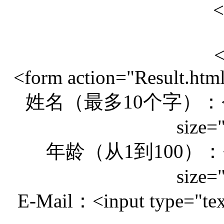
<
<form action="Result.html
姓名（最多10个字）：<input 
size=
年龄（从1到100）：<inpu
size=
E-Mail：<input type="text