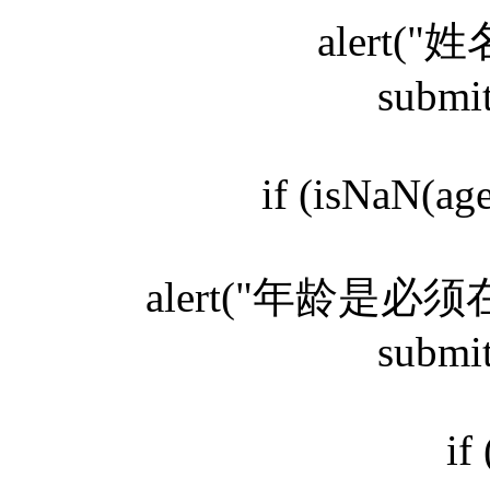
alert(
submi
if (isNaN(ag
alert("年龄是必
submi
if