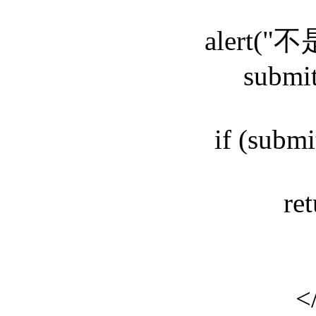
alert(
submi
if (subm
ret
<