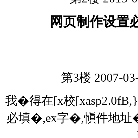
网页制作设置
第3楼 2007-03-
我�得在[x校[xasp2.0f
必填�,ex字�,愼件地