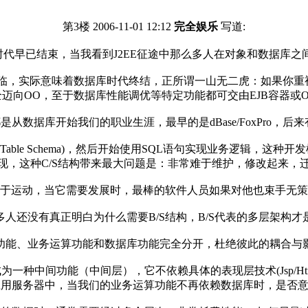
第3楼 2006-11-01 12:12
完全娱乐
写道:
代早已结束，当我看到J2EE征途中那么多人在对象和数据库之间
实际意味着数据库时代终结，正所谓一山无二虎：如果你重视数
向OO，至于数据库性能调优等特定功能都可交由EJB容器或O/R 
开始我们的职业生涯，最早的是dBase/FoxPro，后来有了 
 Schema)，然后开始使用SQL语句实现业务逻辑，这种开发
现，这种C/S结构带来最大问题是：非常难于维护，修改起来，
运动，当它需要发展时，最棒的软件人员如果对他也束手无策
还没有真正明白为什么需要B/S结构，B/S代表的多层架构才
能、业务运算功能和数据库功能完全分开，杜绝彼此的耦合与影
能（中间层），它不依赖具体的表现层技术(Jsp/Html applet
E应用服务器中，当我们的业务运算功能不再依赖数据库时，是否