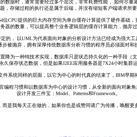
数据时，通常需要经过多个层次，非常耗费性能， 如何尽量减
题，存储过程的执行还是属于后端，并没有缩短客户端请求所要
4位CPU提供的巨大内存空间为单台缓存计算提供了硬件基础，
增加应用服务器的数量，可以提高整个业务逻辑层的缓存计算能力，抛
的， 以UML为代表面向对象的分析设计方法已经成为强大工
逐步被抛弃，拥有深厚传统数据库分析习惯的程序员必须面对和
置降为一种纯技术实现，数据库只是状态持久化的一种手段（
久保存状态数据，但是如果J2EE应用服务器是7X24小时集
系统同样的层面，以它为中心的时代真的结束了，IBM早期将
习惯和以数据库为中心的设计习惯，从全新的面向对象角度(OOA
设计开发三件宝：Model、Patterns和Framework。
是我每天正在做的，如果你也是或赞同请广为传播，唤醒更