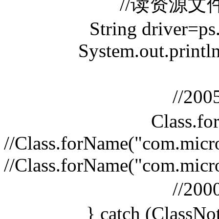
//读资源
String driver=ps
System.out.println
//20
Class.fo
//Class.forName("com.micro
//Class.forName("com.micro
//20
} catch (ClassNo