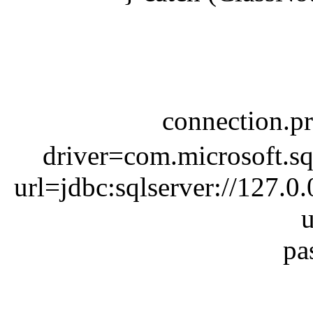
connection.
driver=com.microsoft.sq
url=jdbc:sqlserver://127.
u
pa