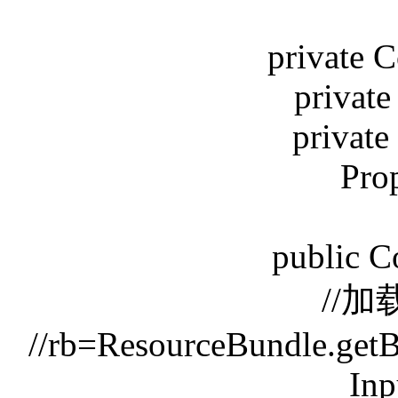
private 
private
private
Prop
public C
//
//rb=ResourceBundle.getB
Inp