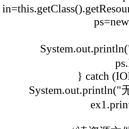
in=this.getClass().getReso
ps=new 
System.out.pri
ps.
} catch (I
System.out.print
ex1.prin