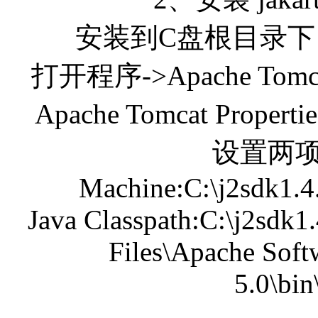
安装到C盘根目录下
打开程序->Apache Tomcat
Apache Tomcat Pro
设置两项：J
Machine:C:\j2sdk1.4.
Java Classpath:C:\j2sdk1.
Files\Apache Soft
5.0\bin