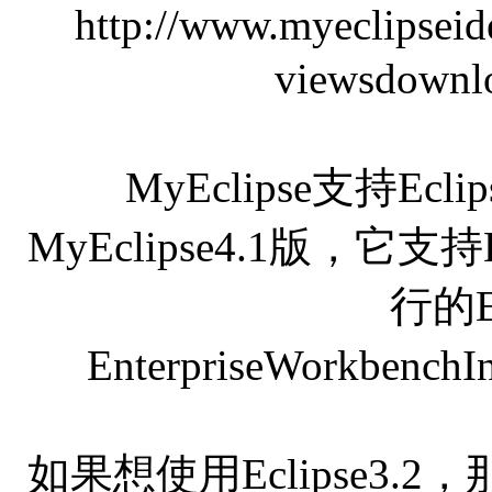
http://www.myeclipsei
viewsdownl
MyEclipse支持E
MyEclipse4.1版，它支
行的
EnterpriseWorkbenchI
如果想使用Eclipse3.2，