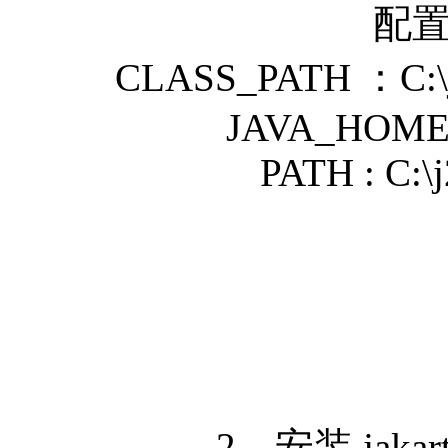
配
CLASS_PATH ：C:\j2sd
JAVA_HOME :
PATH : C:\j
2、安装 jakarta