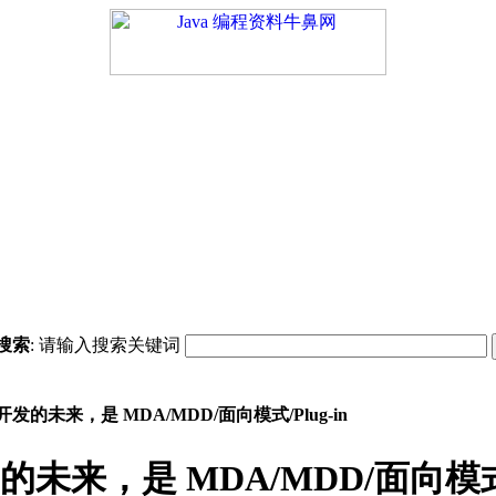
搜索
: 请输入搜索关键词
发的未来，是 MDA/MDD/面向模式/Plug-in
未来，是 MDA/MDD/面向模式/P