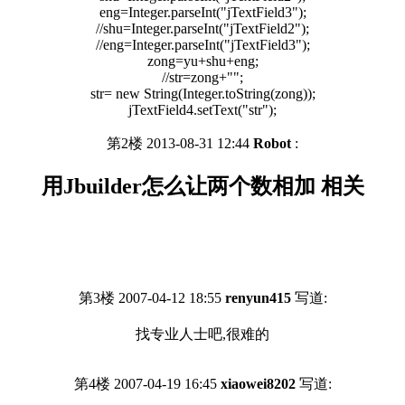
eng=Integer.parseInt("jTextField3");
//shu=Integer.parseInt("jTextField2");
//eng=Integer.parseInt("jTextField3");
zong=yu+shu+eng;
//str=zong+"";
str= new String(Integer.toString(zong));
jTextField4.setText("str");
第2楼 2013-08-31 12:44
Robot
:
用Jbuilder怎么让两个数相加 相关
第3楼 2007-04-12 18:55
renyun415
写道:
找专业人士吧,很难的
第4楼 2007-04-19 16:45
xiaowei8202
写道: