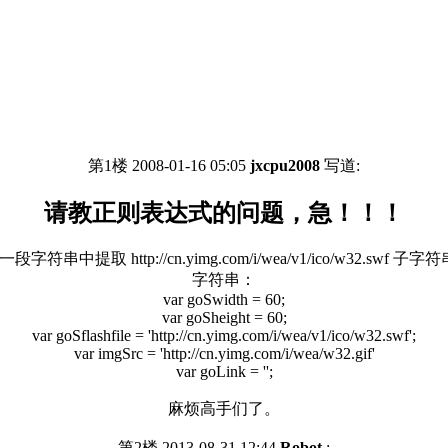
第1楼 2008-01-16 05:05
jxcpu2008
写道:
请教正则表达式的问题，急！！！
提取 http://cn.yimg.com/i/wea/v1/ico/w32.
字符串：
var goSwidth = 60;
var goSheight = 60;
var goSflashfile = 'http://cn.yimg.com/i/wea/v1/ico/w32.swf';
var imgSrc = 'http://cn.yimg.com/i/wea/w32.gif'
var goLink = '';
麻烦高手们了。
第2楼 2013-08-31 12:44
Robot
: