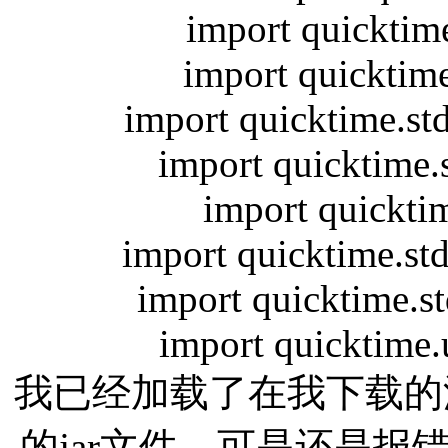
import quicktim
import quicktim
import quicktime.st
import quicktime.
import quickti
import quicktime.st
import quicktime.s
import quicktime
我已经加载了在我下载的
的jar文件，可是还是报