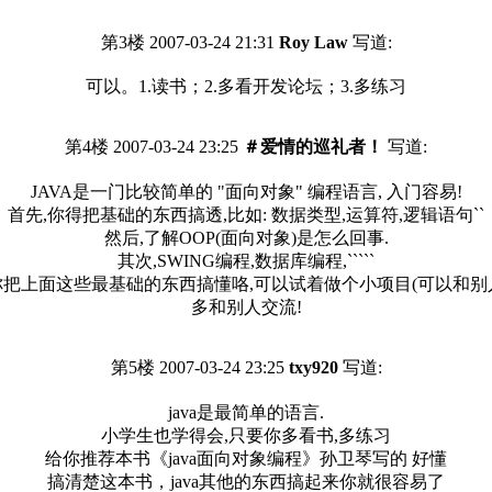
第3楼 2007-03-24 21:31
Roy Law
写道:
可以。1.读书；2.多看开发论坛；3.多练习
第4楼 2007-03-24 23:25
＃爱情的巡礼者！
写道:
JAVA是一门比较简单的 "面向对象" 编程语言, 入门容易!
首先,你得把基础的东西搞透,比如: 数据类型,运算符,逻辑语句``
然后,了解OOP(面向对象)是怎么回事.
其次,SWING编程,数据库编程,`````
你把上面这些最基础的东西搞懂咯,可以试着做个小项目(可以和别
多和别人交流!
第5楼 2007-03-24 23:25
txy920
写道:
java是最简单的语言.
小学生也学得会,只要你多看书,多练习
给你推荐本书《java面向对象编程》孙卫琴写的 好懂
搞清楚这本书，java其他的东西搞起来你就很容易了