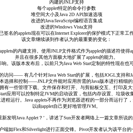
内建的JNLP支持
每个applet特定的命令行参数
堆空间大小及Java 2D API加速选项
改进的Java/JavaScript编程语言集成
改进的Windows Vista支持
已签名的applets现在可以在Internet Explorer的保护模式下正常工
该文章继续谈到作者认为的最重要的变化：
pplets的内建支持。使用JNLP文件格式作为applet的描述符使得appl
并且在很多其他方面极大地扩展了applets的能力。
影响。该版本发布后，以前只为Java Web Start定制的特性现在也可
的访问—— 有几个针对Java Web Start的扩展，包括JOGL支持和J
a版本选择和控制——JNLP文件能对应用所需的Java版本进行精细
—JNLP拥有一些管理下载、文件保存和打开、与剪贴板交互、打印及大
Web Start应用可以控制特定JVM的启动设置，包括内存设置、垃
为独立进程运行。Java applets不再作为浏览器进程的一部分而
以由applet自己更好地管理JVM。
：重新发明Java Applet？’，讲述了Sun开发者网络上一篇文章所说
x和Silverlight进行正面交锋。Pivot开发者认为该平台的一部分就是J