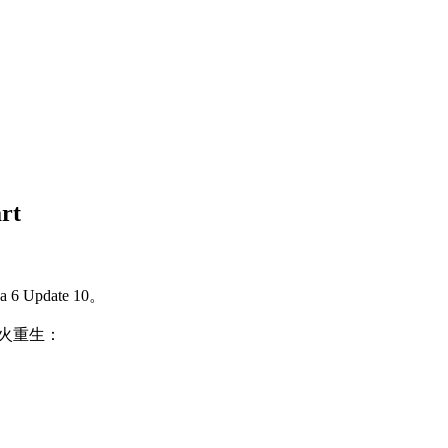
rt
Update 10。
术浴火重生：