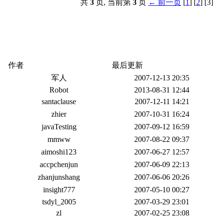
共
3
页, 当前第
3
页
← 前一页
[
1
] [
2
] [3]
作者
最后更新
军人
2007-12-13 20:35
Robot
2013-08-31 12:44
santaclause
2007-12-11 14:21
zhier
2007-10-31 16:24
javaTesting
2007-09-12 16:59
mmww
2007-08-22 09:37
aimoshi123
2007-06-27 12:57
accpchenjun
2007-06-09 22:13
zhanjunshang
2007-06-06 20:26
insight777
2007-05-10 00:27
tsdyl_2005
2007-03-29 23:01
zl
2007-02-25 23:08