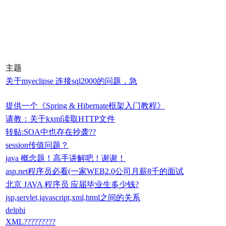
主题
关于myeclipse 连接sql2000的问题，急
提供一个《Spring & Hibernate框架入门教程》
请教：关于kxml读取HTTP文件
转贴:SOA中也存在抄袭??
session传值问题？
java 概念题！高手讲解吧！谢谢！
asp.net程序员必看(一家WEB2.0公司月薪8千的面试
北京 JAVA 程序员 应届毕业生多少钱?
jsp,servlet,javascript,xml,html之间的关系
delphi
XML?????????