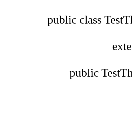
public class TestT
extend
public TestThatW
Strin
supe