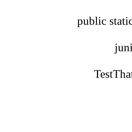
public static voi
junit.textui
TestThatWeGetHel