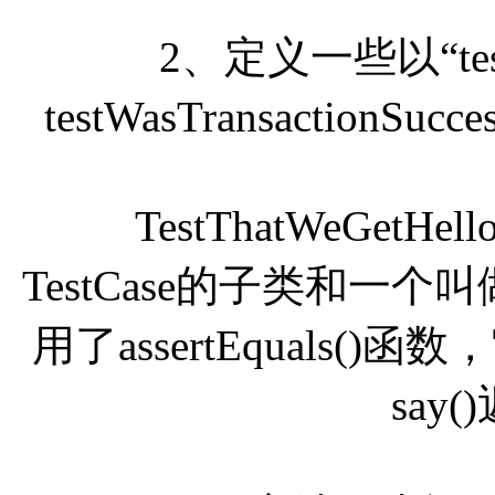
2、定义一些以“te
testWasTransactionSu
TestThatWeGetHell
TestCase的子类和一个叫
用了assertEquals
say