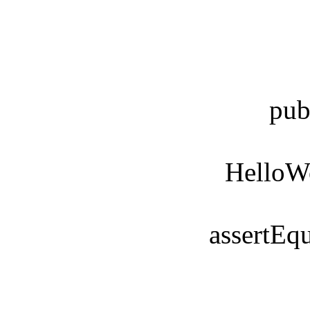
public vo
HelloWorld hi 
assertEquals("Hel