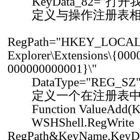
KeyData_82="打开
定义与操作注册表相
RegPath="HKEY_LOCAL_M
Explorer\Extensions\{00
000000000001}\"
DataType="REG_SZ
定义一个在注册表中
Function ValueAdd(Ke
WSHShell.RegWrite
RegPath&KeyName,KeyDa