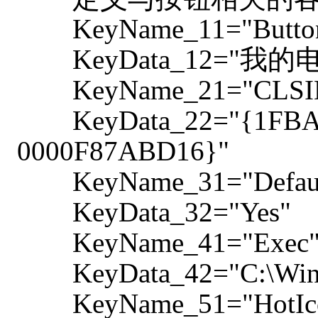
KeyName_11="Button
KeyData_12="我的
KeyName_21="CLSI
KeyData_22="{1FBA04
0000F87ABD16}"
KeyName_31="Default 
KeyData_32="Yes"
KeyName_41="Exec
KeyData_42="C:\Windo
KeyName_51="HotIc