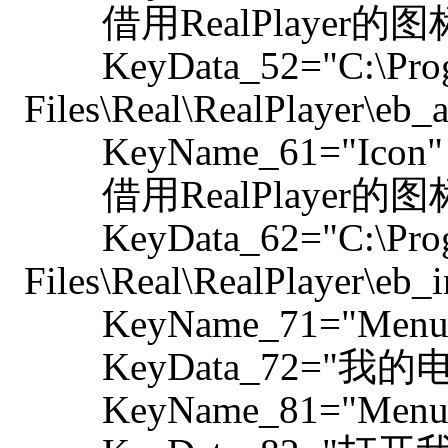
借用RealPlayer的图
KeyData_52="C:\Pro
Files\Real\RealPlayer\eb_a
KeyName_61="Icon"
借用RealPlayer的图
KeyData_62="C:\Pro
Files\Real\RealPlayer\eb_i
KeyName_71="MenuT
KeyData_72="我的
KeyName_81="MenuSt