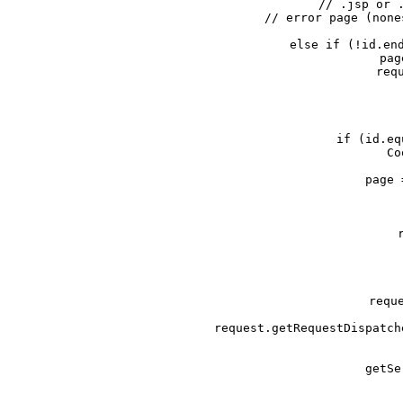
     // .jsp or .
     // error page (none
   
     else if (!id.end
         pag
         requ
        
         if (id.eq
             Co
      
                 page 
            
                 r
     requ
         request.getRequestDispatch
  
         getSe