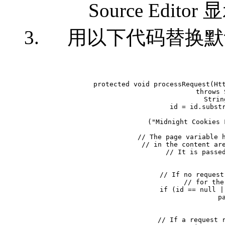
Source Editor
用以下代码替换
 protected void processRequest(Htt
   throws 
     Strin
     id = id.substr
   
       ("Midnight Cookies 
     // The page variable h
     // in the content are
     // It is passed
     // If no request
     // for the
     if (id == null |
         pa
     // If a request r