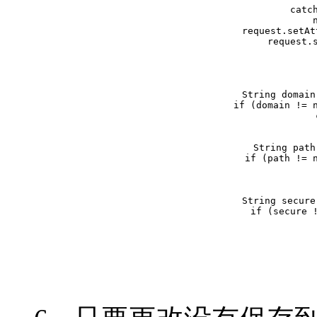
    catc
request.setAt
request.
String domain
if (domain != n
    
String path
if (path != n
  
String secure
if (secure !
   
   