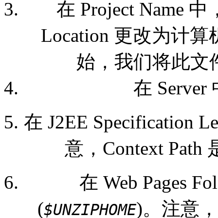
在 Project Name
Location 更改
始，我们将此文
在 Serv
在 J2EE Specificatio
意，Context Path
在 Web Pages
(
)。注意
$
UNZIPHOME