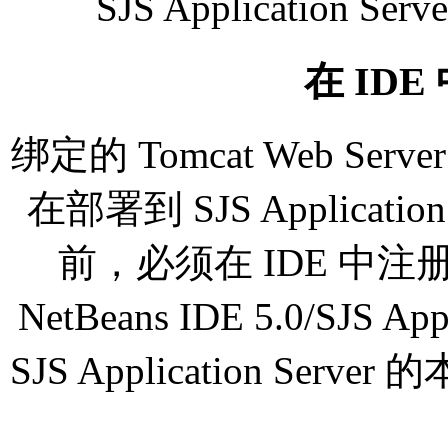
SJS Application Se
在 ID
绑定的 Tomcat Web Se
在部署到 SJS Application
前，必须在 IDE 中
NetBeans IDE 5.0/SJS 
SJS Application S