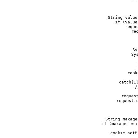
        String value
        if (value
            reque
            req
Sy
Sy
    cook
catch(I
    /
  
    request
    request.s
String maxage
if (maxage != n
cookie.setM