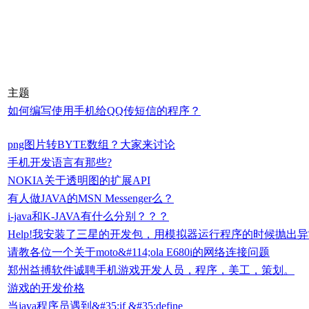
主题
如何编写使用手机给QQ传短信的程序？
png图片转BYTE数组？大家来讨论
手机开发语言有那些?
NOKIA关于透明图的扩展API
有人做JAVA的MSN Messenger么？
i-java和K-JAVA有什么分别？？？
Help!我安装了三星的开发包，用模拟器运行程序的时候抛出
请教各位一个关于moto&#114;ola E680i的网络连接问题
郑州益搏软件诚聘手机游戏开发人员，程序，美工，策划。
游戏的开发价格
当java程序员遇到&#35;if &#35;define