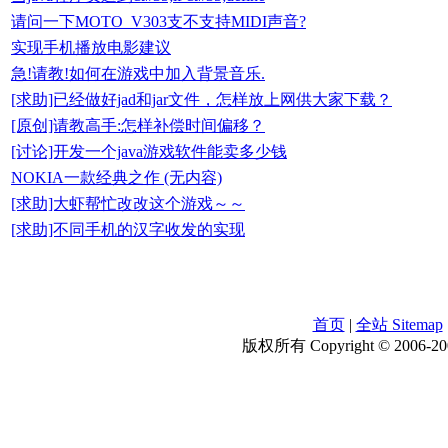
请问一下MOTO_V303支不支持MIDI声音?
实现手机播放电影建议
急!请教!如何在游戏中加入背景音乐.
[求助]已经做好jad和jar文件，怎样放上网供大家下载？
[原创]请教高手:怎样补偿时间偏移？
[讨论]开发一个java游戏软件能卖多少钱
NOKIA一款经典之作 (无内容)
[求助]大虾帮忙改改这个游戏～～
[求助]不同手机的汉字收发的实现
首页
|
全站 Sitemap
版权所有 Copyright © 2006-200